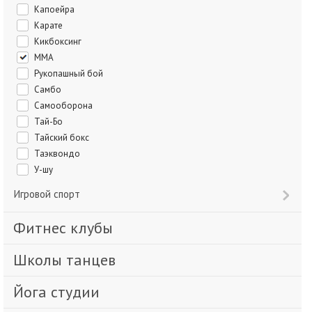
Капоейра
Карате
Кикбоксинг
ММА
Рукопашный бой
Самбо
Самооборона
Тай-Бо
Тайский бокс
Таэквондо
У-шу
Игровой спорт
Фитнес клубы
Школы танцев
Йога студии