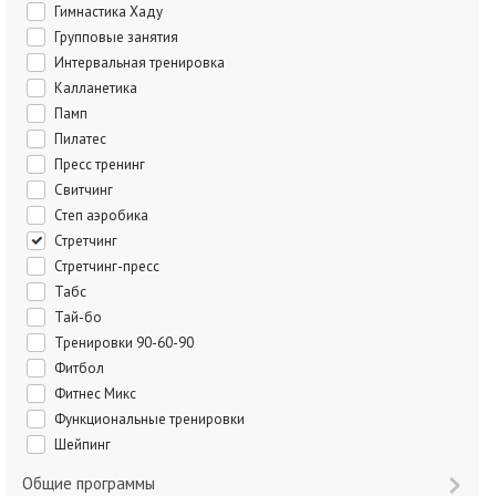
Гимнастика Хаду
Групповые занятия
Интервальная тренировка
Калланетика
Памп
Пилатес
Пресс тренинг
Свитчинг
Степ аэробика
Стретчинг
Стретчинг-пресс
Табс
Тай-бо
Тренировки 90-60-90
Фитбол
Фитнес Микс
Функциональные тренировки
Шейпинг
Общие программы