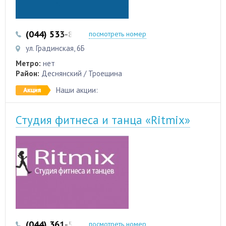
(044) 533-87-87
(044) 353-12-00
посмотреть номер
ул. Градинская, 6Б
Метро:
нет
Район:
Деснянский / Троещина
Наши акции:
Студия фитнеса и танца «Ritmix»
(044) 361-53-35
(067) 196-21-15
посмотреть номер