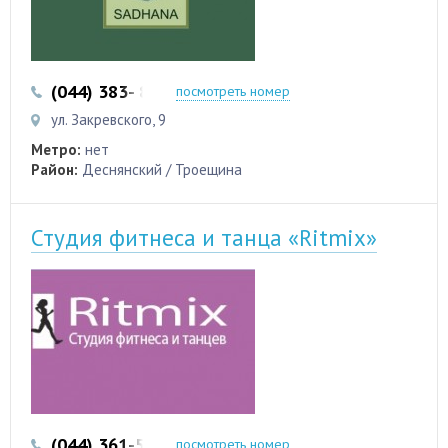
(044) 383- 84-01
(093) 700-55-95
посмотреть номер
ул. Закревского, 9
Метро:
нет
Район:
Деснянский / Троещина
Студия фитнеса и танца «Ritmix»
(044) 361-53-35
(067) 196-21-15
посмотреть номер