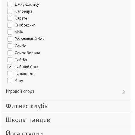
Джиу-Джитсу
Капоейра
Карате
Кикбоксинг
ММА
Рукопашный бой
Самбо
Самооборона
Тай-Бо
Тайский бокс
Таэквондо
У-шу
Игровой спорт
Фитнес клубы
Школы танцев
Йога студии