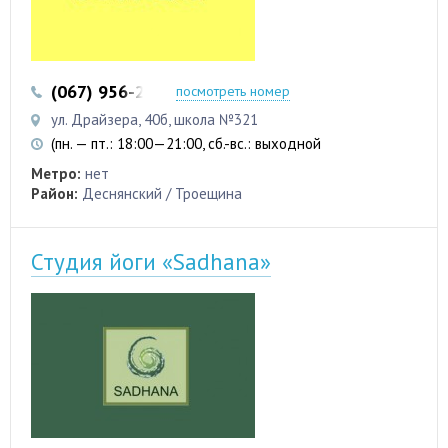
(067) 956-26-86
(093) 206-91-76
посмотреть номер
ул. Драйзера, 40б, школа №321
(пн. — пт.: 18:00—21:00, сб.-вс.: выходной
Метро:
нет
Район:
Деснянский / Троещина
Студия йоги «Sadhana»