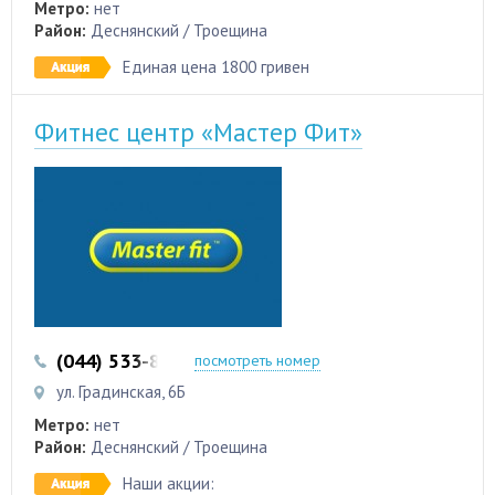
Метро:
нет
Район:
Деснянский / Троещина
Единая цена 1800 гривен
Фитнес центр «Мастер Фит»
(044) 533-87-87
(044) 353-12-00
посмотреть номер
ул. Градинская, 6Б
Метро:
нет
Район:
Деснянский / Троещина
Наши акции: