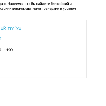
данс. Надеемся, что Вы найдете ближайший и
 своими ценами, опытными тренерами и уровнем
 «Ritmix»
1-15
р
:00—14:00