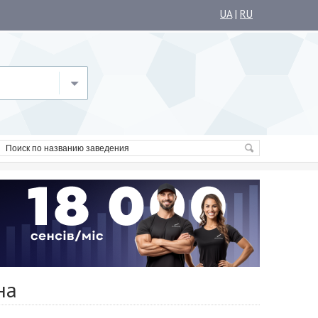
UA
|
RU
на