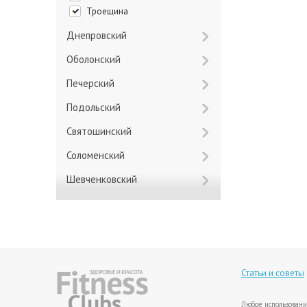
Троещина
Днепровский
Оболонский
Печерский
Подольский
Святошинский
Соломенский
Шевченковский
Статьи и советы
Любое использовани