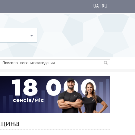
UA
|
RU
ещина