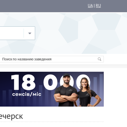
UA
|
RU
ечерск