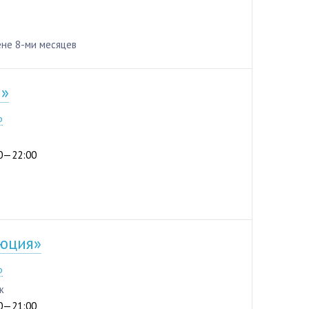
ене 8-ми месяцев
й»
р
:00—22:00
юция»
р
ж
:00—21:00