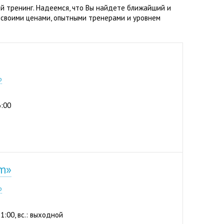
й тренинг. Надеемся, что Вы найдете ближайший и
 своими ценами, опытными тренерами и уровнем
0) 103 22 22
р
6:00
m»
р
21:00, вс.: выходной