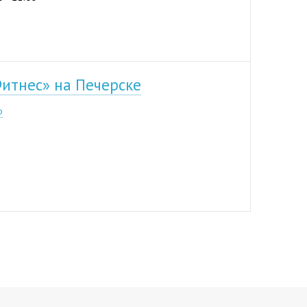
итнес» на Печерске
р