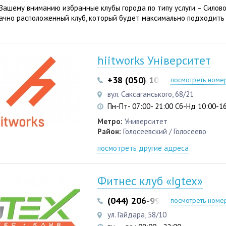
Вашему вниманию избранные клубы города по типу услуги – Силово
ачно расположенный клуб, который будет максимально подходить
hiitworks Університет
+38 (050) 103 22 22
+38 (05
посмотреть номе
вул. Саксаганського, 68/21
Пн-Пт- 07:00- 21:00 Сб-Нд 10:00-1
Метро:
Университет
Район:
Голосеевский / Голосеево
посмотреть другие адреса
Фитнес клуб «Igtex»
(044) 206-99-33
(050) 315-0
посмотреть номе
ул. Гайдара, 58/10