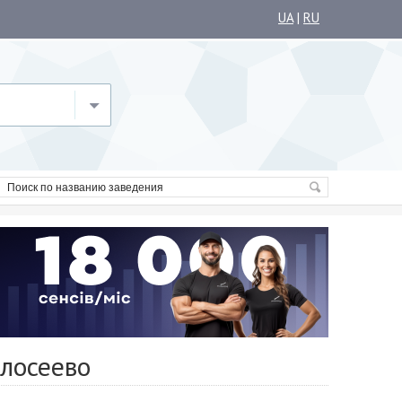
UA
|
RU
олосеево