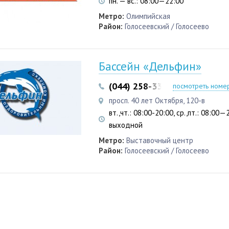
пн. — вс.: 08:00—22:00
Метро:
Олимпийская
Район:
Голосеевский / Голосеево
Бассейн «Дельфин»
(044) 258-33-07
(044) 258-3
посмотреть номе
просп. 40 лет Октября, 120-в
вт.,чт.: 08:00-20:00, ср.,пт.: 08:00—2
выходной
Метро:
Выставочный центр
Район:
Голосеевский / Голосеево