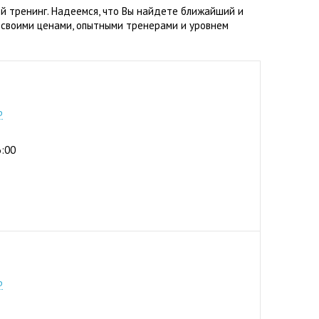
й тренинг. Надеемся, что Вы найдете ближайший и
 своими ценами, опытными тренерами и уровнем
0) 103 22 22
р
6:00
1-35
р