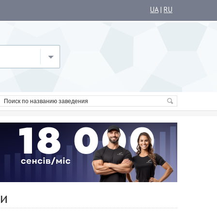
UA
|
RU
ки