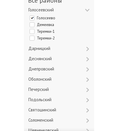
Все районы
Голосеевский
Голосеево
Демеевка
Теремки-1
Теремки-2
Дарницкий
Деснянский
Днепровский
Оболонский
Печерский
Подольский
Святошинский
Соломенский
Шевченковский