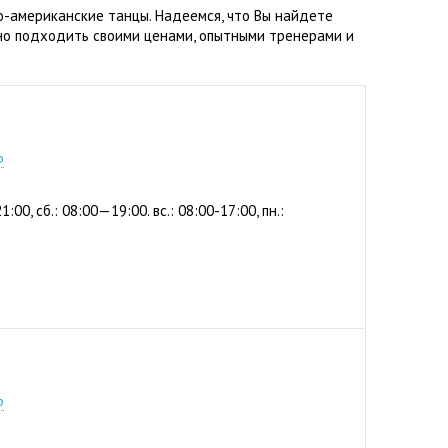
о-американские танцы. Надеемся, что Вы найдете
но подходить своими ценами, опытными тренерами и
2-56
р
1:00, сб.: 08:00—19:00. вс.: 08:00-17:00, пн.:
4-44
р