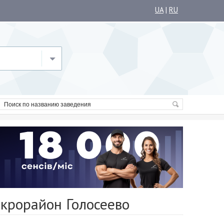
UA
|
RU
крорайон Голосеево