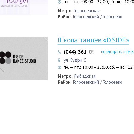
пн. — пт.: 08:00—22:00, сб.- вс.: 10
Метро:
Голосеевская
Район:
Голосеевский / Голосеево
Школа танцев «D.SIDE»
(044) 361-09-51
(067) 403-0
посмотреть номе
ул. Кудри, 5
пн. — пт.: 10:00—22:00, сб. — вс.: 1
Метро:
Лыбидская
Район:
Голосеевский / Голосеево