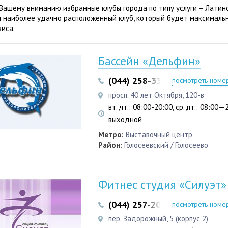
Вашему вниманию избранные клубы города по типу услуги – Латин
 наиболее удачно расположенный клуб, который будет максималь
виса.
Бассейн «Дельфин»
(044) 258-33-07
(044) 258-3
посмотреть номе
просп. 40 лет Октября, 120-в
вт.,чт.: 08:00-20:00, ср.,пт.: 08:00—2
выходной
Метро:
Выставочный центр
Район:
Голосеевский / Голосеево
Фитнес студия «Силуэт»
(044) 257-20-80
(095) 554-4
посмотреть номе
пер. Задорожный, 5 (корпус 2)