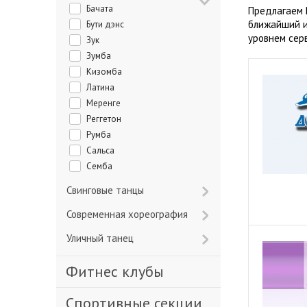
Бачата
Предлагаем 
ближайший и
Бути дэнс
уровнем сер
Зук
Зумба
Кизомба
Латина
Меренге
Реггетон
Румба
Сальса
Семба
Свинговые танцы
Современная хореография
Уличный танец
Фитнес клубы
Спортивные секции