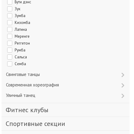
Бути дэнс
Зук
Зумба
Кизомба
Латина
Меренге
Реггетон
Румба
Сальса
Семба
Свинговые танцы
Современная хореография
Уличный танец
Фитнес клубы
Спортивные секции