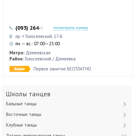
(093) 264-99-11
(098) 768-11-58
посмотреть номер
пр-т Голосеевский, 17-Б
пн. — вс.: 07:00—23:00
Метро:
Демеевская
Район:
Голосеевский / Демеевка
Первое занятие БЕСПЛАТНО
Школы танцев
Бальные танцы
Восточные танцы
Клубные танцы
Латино-американские танцы