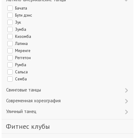
Бачата
Бути дэнс
Зук
Зумба
Кизомба
Латина
Меренге
Реггетон
Румба
Сальса
Семба
Свинговые танцы
Современная хореография
Уличный танец
Фитнес клубы