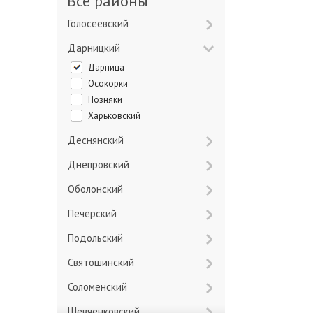
Все районы
Голосеевский
Дарницкий
Дарница
Осокорки
Позняки
Харьковский
Деснянский
Днепровский
Оболонский
Печерский
Подольский
Святошинский
Соломенский
Шевченковский