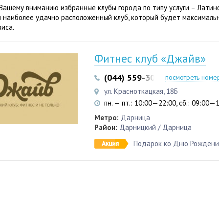
Вашему вниманию избранные клубы города по типу услуги – Латин
 наиболее удачно расположенный клуб, который будет максималь
виса.
Фитнес клуб «Джайв»
(044) 559-30-73
(063) 656-7
посмотреть номе
ул. Красноткацкая, 18Б
пн. — пт.: 10:00—22:00, сб.: 09:00—
Метро:
Дарница
Район:
Дарницкий / Дарница
Подарок ко Дню Рождения: