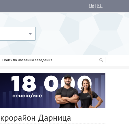
UA
|
RU
икрорайон Дарница