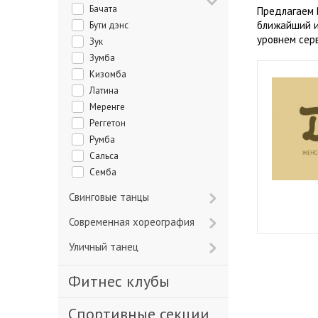
Бачата
Предлагаем 
ближайший и
Бути дэнс
уровнем сер
Зук
Зумба
Кизомба
Латина
Меренге
Реггетон
Румба
Сальса
Семба
Свинговые танцы
Современная хореография
Уличный танец
Фитнес клубы
Спортивные секции