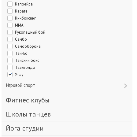
Капоейра
Карате
Кикбоксинг
ММА
Рукопашный бой
Самбо
Самооборона
Тай-Бо
Тайский бокс
Таэквондо
У-шу
Игровой спорт
Фитнес клубы
Школы танцев
Йога студии