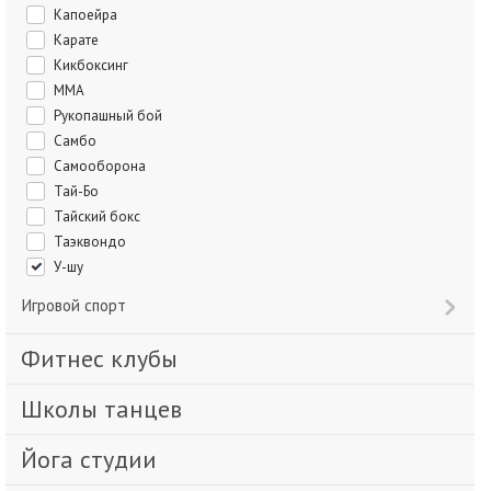
Капоейра
Карате
Кикбоксинг
ММА
Рукопашный бой
Самбо
Самооборона
Тай-Бо
Тайский бокс
Таэквондо
У-шу
Игровой спорт
Фитнес клубы
Школы танцев
Йога студии