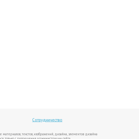
Сотрудничество
е материалов, текстов, изображений, дизайна, элементов дизайна
ся только с разрешения администрации сайта.