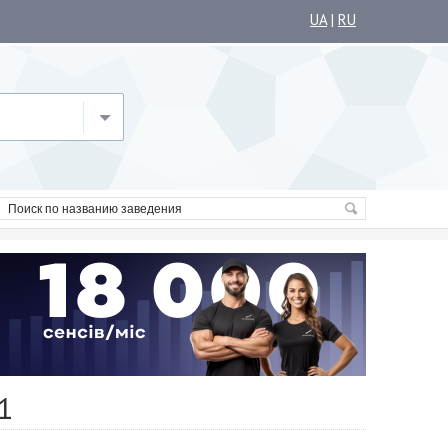
UA
|
RU
1