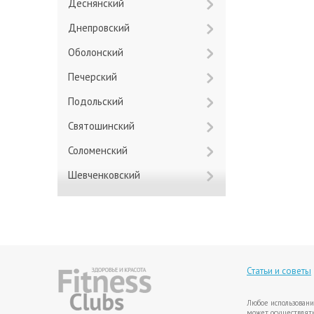
Деснянский
Днепровский
Оболонский
Печерский
Подольский
Святошинский
Соломенский
Шевченковский
Статьи и советы
Любое использовани
может осуществлять