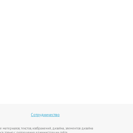
Сотрудничество
е материалов, текстов, изображений, дизайна, элементов дизайна
ся только с разрешения администрации сайта.