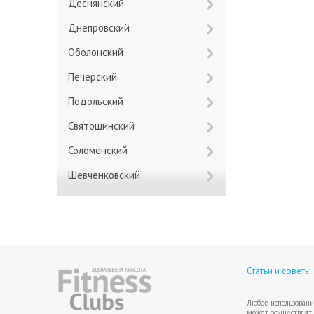
Деснянский
Днепровский
Оболонский
Печерский
Подольский
Святошинский
Соломенский
Шевченковский
Статьи и советы
Любое использовани
может осуществлять