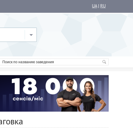
UA
|
RU
аговка