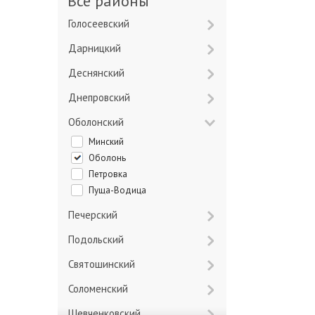
Все районы
Голосеевский
Дарницкий
Деснянский
Днепровский
Оболонский
Минский
Оболонь
Петровка
Пуща-Водица
Печерский
Подольский
Святошинский
Соломенский
Шевченковский