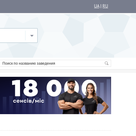
UA
|
RU