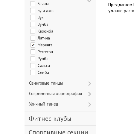
Бачата
Предлагаем 
удачно расп
Бути дэнс
Зук
Зумба
Кизомба
Латина
Меренге
Реггетон
Румба
Сальса
Семба
Свинговые танцы
Современная хореография
Уличный танец
Фитнес клубы
Спортивные секции