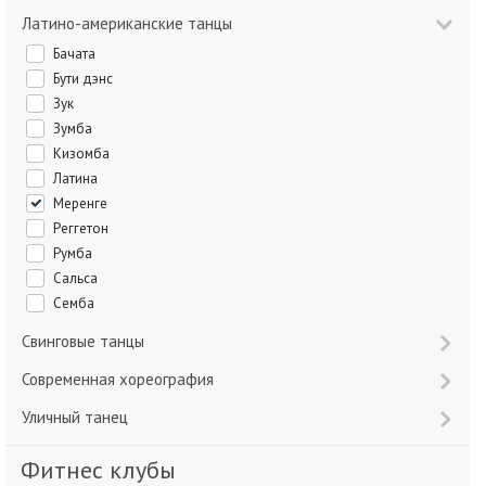
Латино-американские танцы
Бачата
Бути дэнс
Зук
Зумба
Кизомба
Латина
Меренге
Реггетон
Румба
Сальса
Семба
Свинговые танцы
Современная хореография
Уличный танец
Фитнес клубы