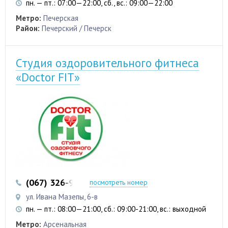
пн. — пт.: 07:00—22:00, сб., вс.: 09:00—22:00
Метро:
Печерская
Район:
Печерский / Печерск
Студия оздоровительного фитнеса
«Doctor FIT»
(067) 326-96-44
(067) 235-23-38
посмотреть номер
ул. Ивана Мазепы, 6-в
пн. — пт.: 08:00—21:00, сб.: 09:00-21:00, вс.: выходной
Метро:
Арсенальная