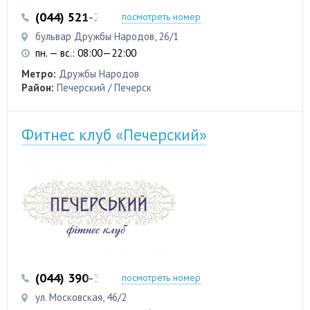
(044) 521-20-24
(093) 622-50-83
посмотреть номер
бульвар Дружбы Народов, 26/1
пн. — вс.: 08:00—22:00
Метро:
Дружбы Народов
Район:
Печерский / Печерск
Фитнес клуб «Печерский»
(044) 390-35-50
посмотреть номер
ул. Московская, 46/2