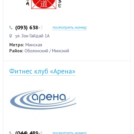
(093) 638-32-25
посмотреть номер
ул. Зои Гайдай 1А
Метро:
Минская
Район:
Оболонский / Минский
Фитнес клуб «Арена»
(044) 489-96-33
(097) 480-70-29
посмотреть номер