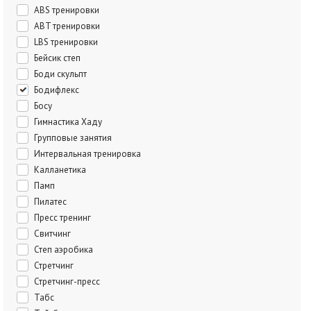
ABS тренировки
ABT тренировки
LBS тренировки
Бейсик степ
Боди скульпт
Бодифлекс
Босу
Гимнастика Хаду
Групповые занятия
Интервальная тренировка
Калланетика
Памп
Пилатес
Пресс тренинг
Свитчинг
Степ аэробика
Стретчинг
Стретчинг-пресс
Табс