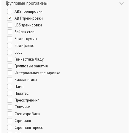
Групповые программы
ABS тренировки
ABT тренировки
LBS тренировки
Бейсик степ
Боди скульпт
Бодифлекс
Босу
Гимнастика Хаду
Групповые занятия
Интервальная тренировка
Калланетика
Памп
Пилатес
Пресс тренинг
Свитчинг
Степ аэробика
Стретчинг
Стретчинг-пресс