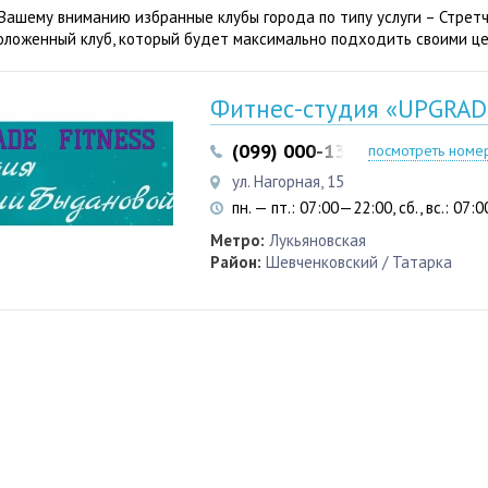
Вашему вниманию избранные клубы города по типу услуги – Стретч
оложенный клуб, который будет максимально подходить своими це
Фитнес-студия «UPGRADE
(099) 000-13-33
(093) 617-2
посмотреть номе
ул. Нагорная, 15
пн. — пт.: 07:00—22:00, сб., вс.: 07
Метро:
Лукьяновская
Район:
Шевченковский / Татарка