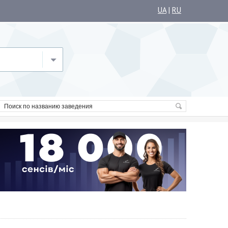
UA
|
RU