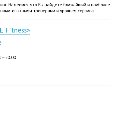
инг. Надеемся, что Вы найдете ближайший и наиболее
нами, опытными тренерами и уровнем сервиса.
 Fitness»
0-01
р
:00—20:00