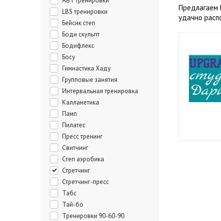
ABT тренировки
Предлагаем 
LBS тренировки
удачно расп
Бейсик степ
Боди скульпт
Бодифлекс
Босу
Гимнастика Хаду
Групповые занятия
Интервальная тренировка
Калланетика
Памп
Пилатес
Пресс тренинг
Свитчинг
Степ аэробика
Стретчинг
Стретчинг-пресс
Табс
Тай-бо
Тренировки 90-60-90