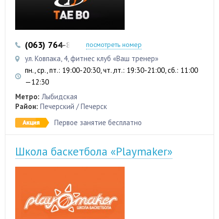
(063) 764-88-63
(097) 737-28-36
посмотреть номер
ул. Ковпака, 4, фитнес клуб «Ваш тренер»
пн., ср., пт.: 19:00-20:30, чт.,пт.: 19:30-21:00, сб.: 11:00
—12:30
Метро:
Лыбидская
Район:
Печерский / Печерск
Первое занятие бесплатно
Школа баскетбола «Playmaker»