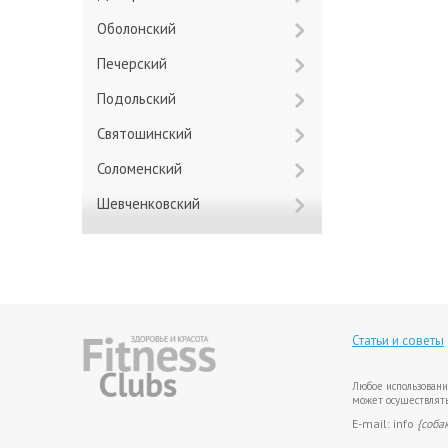
Оболонский
Печерский
Подольский
Святошинский
Соломенский
Шевченковский
Статьи и советы
Любое использовани
может осуществлять
E-mail: info
{соба