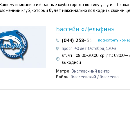
Вашему вниманию избранные клубы города по типу услуги – Плава
оложенный клуб, который будет максимально подходить своими це
Бассейн «Дельфин»
(044) 258-33-07
(044) 258-3
посмотреть номе
просп. 40 лет Октября, 120-в
вт.,чт.: 08:00-20:00, ср.,пт.: 08:00—2
выходной
Метро:
Выставочный центр
Район:
Голосеевский / Голосеево