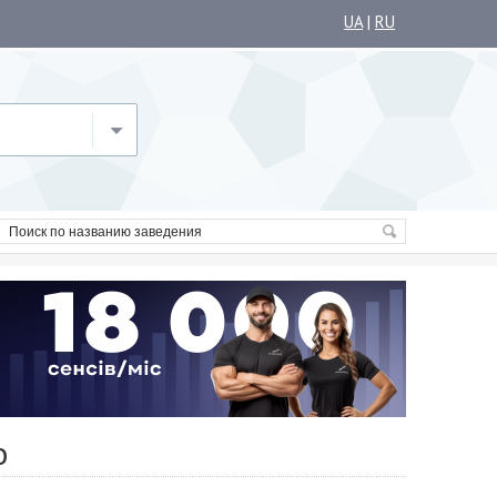
UA
|
RU
о