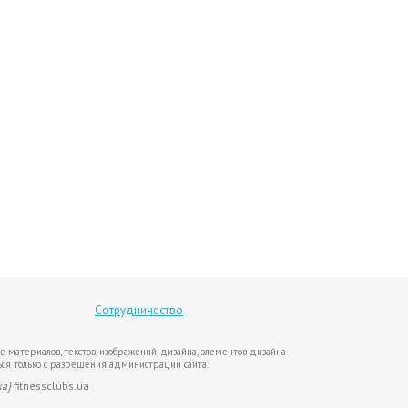
Сотрудничество
е материалов, текстов, изображений, дизайна, элементов дизайна
ся только с разрешения администрации сайта.
ка}
fitnessclubs.ua