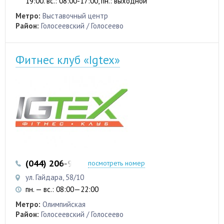
19:00. вс.: 08:00-17:00, пн.: выходной
Метро:
Выставочный центр
Район:
Голосеевский / Голосеево
Фитнес клуб «Igtex»
(044) 206-99-33
(050) 315-01-35
посмотреть номер
ул. Гайдара, 58/10
пн. — вс.: 08:00—22:00
Метро:
Олимпийская
Район:
Голосеевский / Голосеево