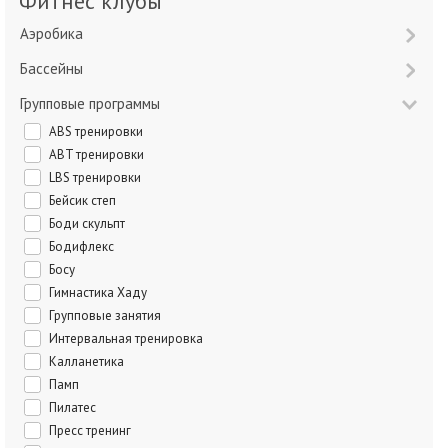
Фитнес клубы
Аэробика
Бассейны
Групповые программы
ABS тренировки
ABT тренировки
LBS тренировки
Бейсик степ
Боди скульпт
Бодифлекс
Босу
Гимнастика Хаду
Групповые занятия
Интервальная тренировка
Калланетика
Памп
Пилатес
Пресс тренинг