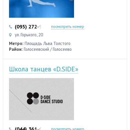
(095) 272-99-55
(044) 289-35-75
посмотреть номер
ул. Горького, 20
Метро:
Площадь Льва Толстого
Район:
Голосеевский / Голосеево
Школа танцев «D.SIDE»
(044) 361-09-51
(067) 403-07-47
посмотреть номер