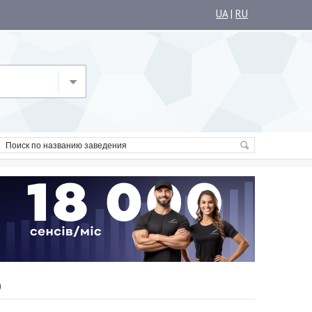
UA
|
RU
о