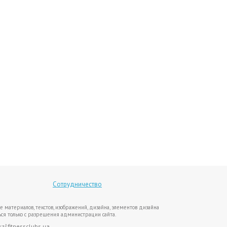
Сотрудничество
е материалов, текстов, изображений, дизайна, элементов дизайна
ся только с разрешения администрации сайта.
ка}
fitnessclubs.ua