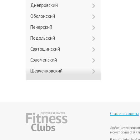
Днепровский
Оболонский
Печерский
Подольский
Святошинский
Соломенский
Шевченковский
Статьи и советы
Любое использовани
может осуществлять
E-mail: info
{соба