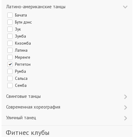
Латино-американские танцы
Бачата
Бути дэнс
Зук
Зумба
Кизомба
Латина
Меренге
Реггетон
Румба
Сальса
Семба
Свинговые танцы
Современная хореография
Уличный танец
Фитнес клубы