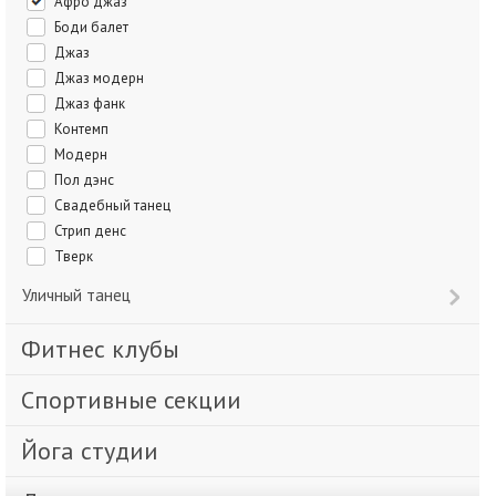
Афро джаз
Боди балет
Джаз
Джаз модерн
Джаз фанк
Контемп
Модерн
Пол дэнс
Свадебный танец
Стрип денс
Тверк
Уличный танец
Фитнес клубы
Спортивные секции
Йога студии