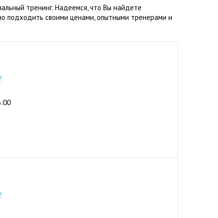
альный тренинг. Надеемся, что Вы найдете
но подходить своими ценами, опытными тренерами и
0) 103 22 22
р
6:00
1-35
р