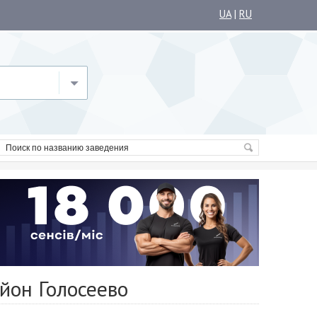
UA
|
RU
йон Голосеево