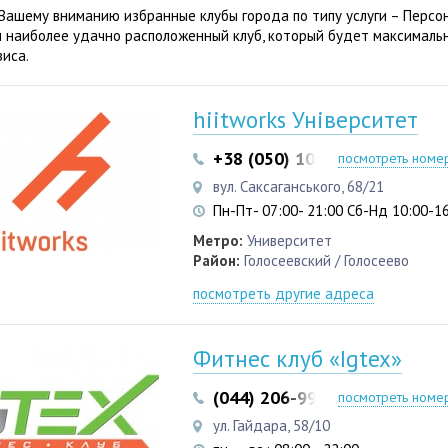
Вашему вниманию избранные клубы города по типу услуги – Персон
 наиболее удачно расположенный клуб, который будет максималь
виса.
hiitworks Університет
+38 (050) 103 22 22
+38 (05
посмотреть номе
вул. Саксаганського, 68/21
Пн-Пт- 07:00- 21:00 Сб-Нд 10:00-1
Метро:
Университет
Район:
Голосеевский / Голосеево
посмотреть другие адреса
Фитнес клуб «Igtex»
(044) 206-99-33
(050) 315-0
посмотреть номе
ул. Гайдара, 58/10