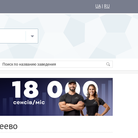
UA
|
RU
еево