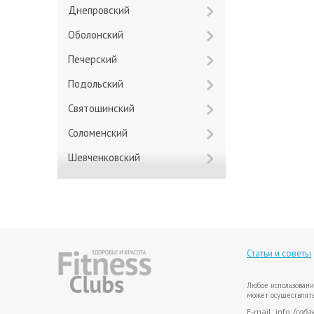
Днепровский
Оболонский
Печерский
Подольский
Святошинский
Соломенский
Шевченковский
Статьи и советы
Любое использовани
может осуществлять
E-mail: info
{соба