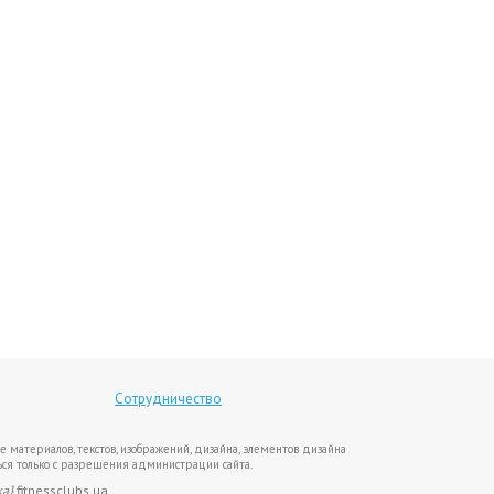
Сотрудничество
е материалов, текстов, изображений, дизайна, элементов дизайна
ся только с разрешения администрации сайта.
ка}
fitnessclubs.ua