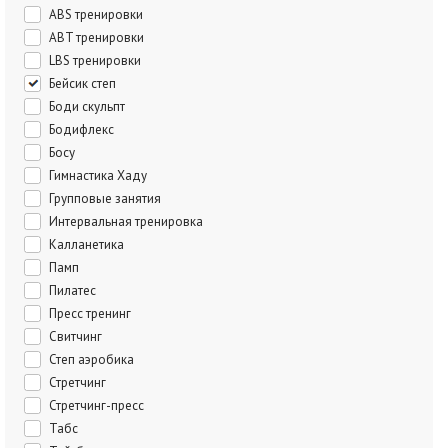
ABS тренировки
ABT тренировки
LBS тренировки
Бейсик степ
Боди скульпт
Бодифлекс
Босу
Гимнастика Хаду
Групповые занятия
Интервальная тренировка
Калланетика
Памп
Пилатес
Пресс тренинг
Свитчинг
Степ аэробика
Стретчинг
Стретчинг-пресс
Табс