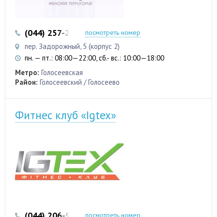
(044) 257-20-80
(095) 554-44-44
посмотреть номер
пер. Задорожный, 5 (корпус 2)
пн. — пт.: 08:00—22:00, сб.- вс.: 10:00—18:00
Метро:
Голосеевская
Район:
Голосеевский / Голосеево
Фитнес клуб «Igtex»
(044) 206-99-33
(050) 315-01-35
посмотреть номер