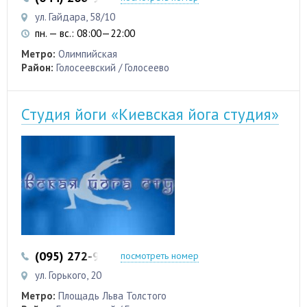
ул. Гайдара, 58/10
пн. — вс.: 08:00—22:00
Метро:
Олимпийская
Район:
Голосеевский / Голосеево
Студия йоги «Киевская йога студия»
(095) 272-99-55
(044) 289-35-75
посмотреть номер
ул. Горького, 20
Метро:
Площадь Льва Толстого