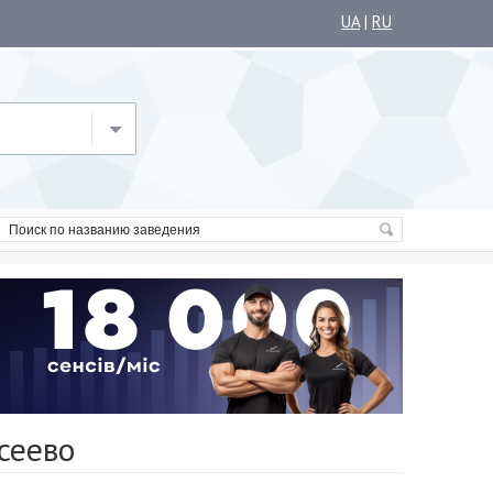
UA
|
RU
сеево