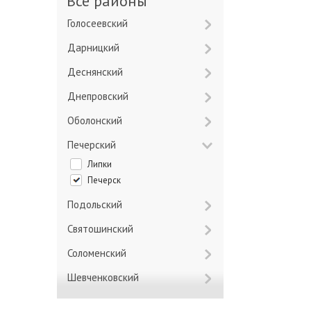
Все районы
Голосеевский
Дарницкий
Деснянский
Днепровский
Оболонский
Печерский
Липки
Печерск
Подольский
Святошинский
Соломенский
Шевченковский