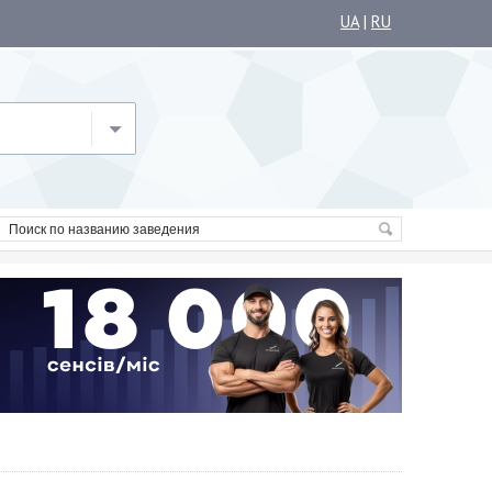
UA
|
RU