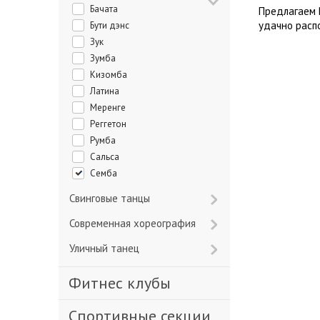
Бачата
Предлагаем 
удачно расп
Бути дэнс
Зук
Зумба
Кизомба
Латина
Меренге
Реггетон
Румба
Сальса
Семба
Свинговые танцы
Современная хореография
Уличный танец
Фитнес клубы
Спортивные секции