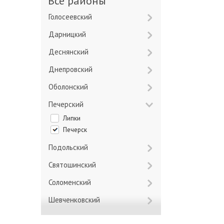
Все районы
Голосеевский
Дарницкий
Деснянский
Днепровский
Оболонский
Печерский
Липки
Печерск
Подольский
Святошинский
Соломенский
Шевченковский