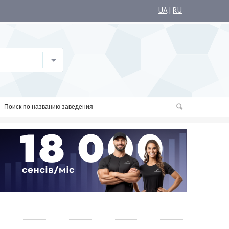
UA
|
RU