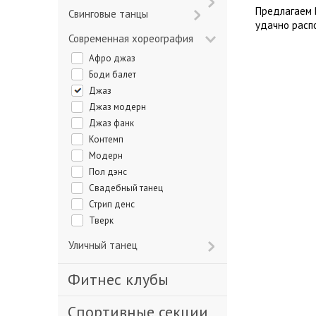
Предлагаем 
Свинговые танцы
удачно расп
Современная хореография
Афро джаз
Боди балет
Джаз
Джаз модерн
Джаз фанк
Контемп
Модерн
Пол дэнс
Свадебный танец
Стрип денс
Тверк
Уличный танец
Фитнес клубы
Спортивные секции