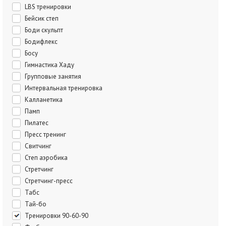
LBS тренировки
Бейсик степ
Боди скульпт
Бодифлекс
Босу
Гимнастика Хаду
Групповые занятия
Интервальная тренировка
Калланетика
Памп
Пилатес
Пресс тренинг
Свитчинг
Степ аэробика
Стретчинг
Стретчинг-пресс
Табс
Тай-бо
Тренировки 90-60-90