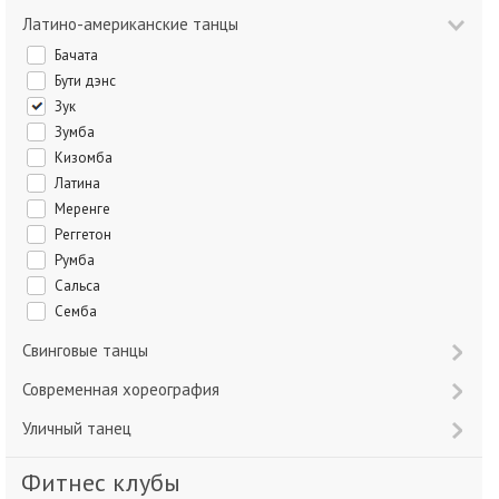
Латино-американские танцы
Бачата
Бути дэнс
Зук
Зумба
Кизомба
Латина
Меренге
Реггетон
Румба
Сальса
Семба
Свинговые танцы
Современная хореография
Уличный танец
Фитнес клубы