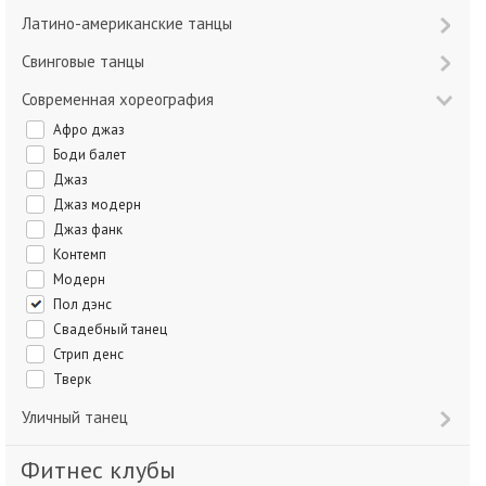
Латино-американские танцы
Свинговые танцы
Современная хореография
Афро джаз
Боди балет
Джаз
Джаз модерн
Джаз фанк
Контемп
Модерн
Пол дэнс
Свадебный танец
Стрип денс
Тверк
Уличный танец
Фитнес клубы