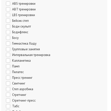
ABS тренировки
ABT тренировки
LBS тренировки
Бейсик степ
Боди скульпт
Бодифлекс
Босу
Гимнастика Хаду
Групповые занятия
Интервальная тренировка
Калланетика
Памп
Пилатес
Пресс тренинг
Свитчинг
Степ аэробика
Стретчинг
Стретчинг-пресс
Табс