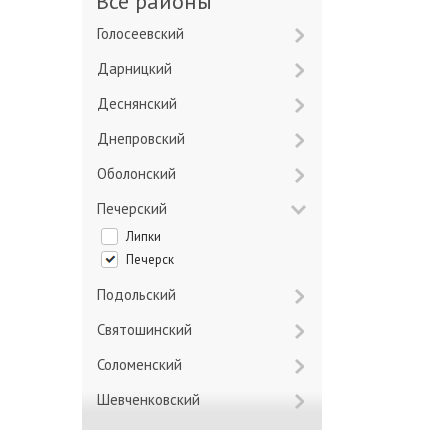
Все районы
Голосеевский
Дарницкий
Деснянский
Днепровский
Оболонский
Печерский
Липки
Печерск
Подольский
Святошинский
Соломенский
Шевченковский