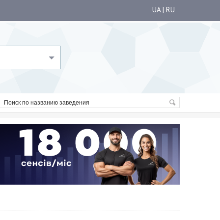
UA
|
RU