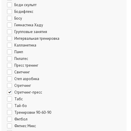
Боди скульпт
Бодифлекс
Босу
Гимнастика Хаду
Групповые занятия
Интервальная тренировка
Калланетика
Памп
Пилатес
Пресс тренинг
Свитчинг
Степ аэробика
Стретчинг
Стретчинг-пресс
Табс
Тай-бо
Тренировки 90-60-90
Фитбол
Фитнес Микс