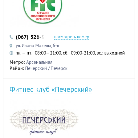
(067) 326-96-44
(067) 235-23-38
посмотреть номер
ул. Ивана Мазепы, 6-в
пн. — пт.: 08:00—21:00, сб.: 09:00-21:00, вс.: выходной
Метро:
Арсенальная
Район:
Печерский / Печерск
Фитнес клуб «Печерский»