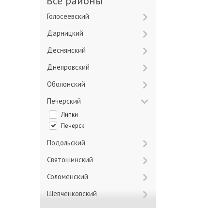
Все районы
Голосеевский
Дарницкий
Деснянский
Днепровский
Оболонский
Печерский
Липки
Печерск
Подольский
Святошинский
Соломенский
Шевченковский