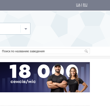
UA
|
RU