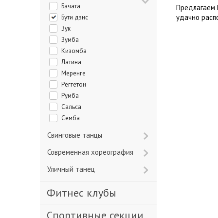
Бачата
Предлагаем 
удачно расп
Бути дэнс
Зук
Зумба
Кизомба
Латина
Меренге
Реггетон
Румба
Сальса
Семба
Свинговые танцы
Современная хореография
Уличный танец
Фитнес клубы
Спортивные секции