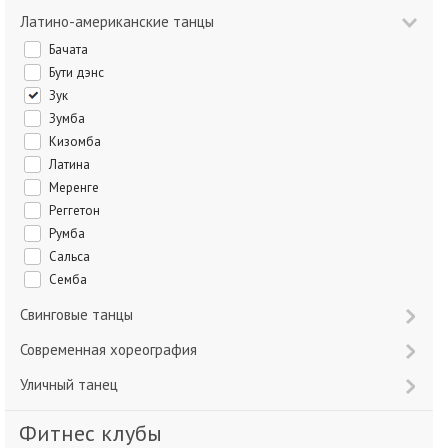
Латино-американские танцы
Бачата
Бути дэнс
Зук
Зумба
Кизомба
Латина
Меренге
Реггетон
Румба
Сальса
Семба
Свинговые танцы
Современная хореография
Уличный танец
Фитнес клубы