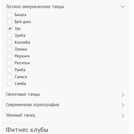
Латино-американские танцы
Бачата
Бути дэнс
Зук
Зумба
Кизомба
Латина
Меренге
Реггетон
Румба
Сальса
Семба
Свинговые танцы
Современная хореография
Уличный танец
Фитнес клубы