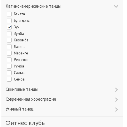
Латино-американские танцы
Бачата
Бути дэнс
Зук
Зумба
Кизомба
Латина
Меренге
Реггетон
Румба
Сальса
Семба
Свинговые танцы
Современная хореография
Уличный танец
Фитнес клубы