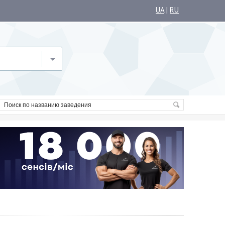
UA
|
RU