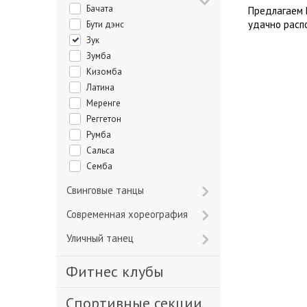
Бачата
Предлагаем 
удачно расп
Бути дэнс
Зук
Зумба
Кизомба
Латина
Меренге
Реггетон
Румба
Сальса
Семба
Свинговые танцы
Современная хореография
Уличный танец
Фитнес клубы
Спортивные секции