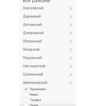
Все районы
Голосеевский
Дарницкий
Деснянский
Днепровский
Оболонский
Печерский
Подольский
Святошинский
Соломенский
Шевченковский
Лукьяновка
Нивки
Татарка
Центр